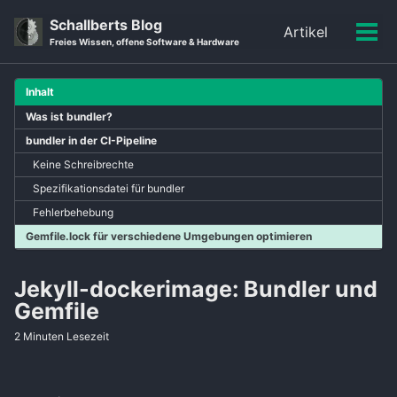
Skip
Skip
Skip
Schallberts Blog
Artikel
to
to
to
Men
Skip
Freies Wissen, offene Software & Hardware
primary
content
footer
ein-
links
navigation
Inhalt
Was ist bundler?
bundler in der CI-Pipeline
Keine Schreibrechte
Spezifikationsdatei für bundler
Fehlerbehebung
Gemfile.lock für verschiedene Umgebungen optimieren
Jekyll-dockerimage: Bundler und
Gemfile
2 Minuten Lesezeit