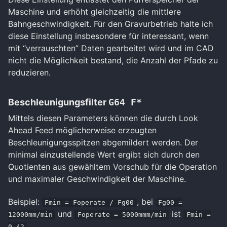
Maschine und erhöht gleichzeitig die mittlere
Bahngeschwindigkeit. Für den Gravurbetrieb halte ich
diese Einstellung insbesondere für interessant, wenn
mit “verrauschten” Daten gearbeitet wird und im CAD
nicht die Möglichkeit bestand, die Anzahl der Pfade zu
reduzieren.
Beschleunigungsfilter
G64 F*
Mittels diesen Parameters können die durch Look
Ahead Feed möglicherweise erzeugten
Beschleunigungsspitzen abgemildert werden. Der
minimal einzustellende Wert ergibt sich durch den
Quotienten aus gewähltem Vorschub für die Operation
und maximaler Geschwindigkeit der Maschine.
Beispiel:
, bei
Fmin = Foperate / Fg00
Fg00 =
und
ist
12000mm/min
Foperate = 5000mmm/min
Fmin =
0.42