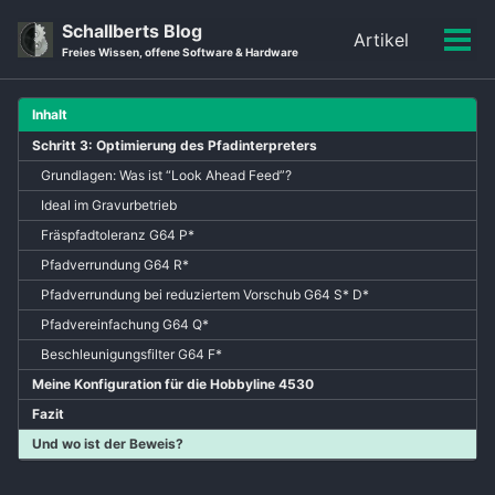
Skip
Skip
Skip
Schallberts Blog
Artikel
to
to
to
Men
Skip
Freies Wissen, offene Software & Hardware
primary
content
footer
ein-
links
navigation
Inhalt
Schritt 3: Optimierung des Pfadinterpreters
Grundlagen: Was ist “Look Ahead Feed”?
Ideal im Gravurbetrieb
Fräspfadtoleranz G64 P*
Pfadverrundung G64 R*
Pfadverrundung bei reduziertem Vorschub G64 S* D*
Pfadvereinfachung G64 Q*
Beschleunigungsfilter G64 F*
Meine Konfiguration für die Hobbyline 4530
Fazit
Und wo ist der Beweis?