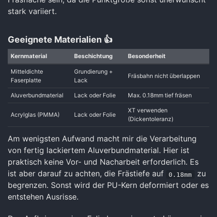
stark variiert.
Geeignete Materialien 👍
Kernmaterial
Beschichtung
Besonderheit
Mitteldichte
Grundierung +
Fräsbahn nicht überlappen
Faserplatte
Lack
Aluverbundmaterial
Lack oder Folie
Max. 0.18mm tief fräsen
XT verwenden
Acrylglas (PMMA)
Lack oder Folie
(Dickentoleranz)
Am wenigsten Aufwand macht mir die Verarbeitung
von fertig lackiertem Aluverbundmaterial. Hier ist
praktisch keine Vor- und Nacharbeit erforderlich. Es
ist aber darauf zu achten, die Frästiefe auf
zu
0.18mm
begrenzen. Sonst wird der PU-Kern deformiert oder es
entstehen Ausrisse.