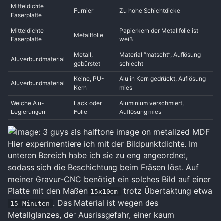
Mitteldichte
Furnier
Zu hohe Schichtdicke
Faserplatte
Mitteldichte
Papierkern der Metallfolie ist
Metallfolie
Faserplatte
weiß
Metall,
Material “matscht”, Auflösung
Aluverbundmaterial
gebürstet
schlecht
Keine, PU-
Alu in Kern gedrückt, Auflösung
Aluverbundmaterial
Kern
mies
Weiche Alu-
Lack oder
Aluminium verschmiert,
Legierungen
Folie
Auflösung mies
Hier experimentiere ich mit der Bildpunktdichte. Im
unteren Bereich habe ich sie zu eng angeordnet,
sodass sich die Beschichtung beim Fräsen löst. Auf
meiner Gravur-CNC benötigt ein solches Bild auf einer
Platte mit den Maßen
trotz Übertaktung etwa
15x10cm
. Das Material ist wegen des
15 Minuten
Metallglanzes, der Ausrissgefahr, einer kaum