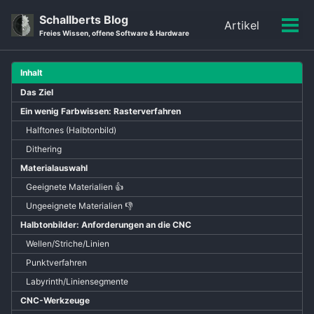
Skip
Skip
Skip
Schallberts Blog
Artikel
to
to
to
Men
Skip
Freies Wissen, offene Software & Hardware
primary
content
footer
ein-
links
navigation
Inhalt
Das Ziel
Ein wenig Farbwissen: Rasterverfahren
Halftones (Halbtonbild)
Dithering
Materialauswahl
Geeignete Materialien 👍
Ungeeignete Materialien 👎
Halbtonbilder: Anforderungen an die CNC
Wellen/Striche/Linien
Punktverfahren
Labyrinth/Liniensegmente
CNC-Werkzeuge