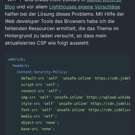
Blog
und vor allem
Lighthouses eigene Vorschläge
halfen bei der Lösung dieses Problems. Mit Hilfe der
Web developer Tools
des Browsers habe ich die
fehlenden Ressourcen ermittelt, die das Theme im
Hintergrund zu laden versucht, so dass mein
aktualisiertes CSP wie folgt aussieht:
webrick
:
headers
:
Content-Security-Policy
:
default-src 'self' 'unsafe-inline' https://cdn.jsdeliv
script-src 'self';
connect-src 'self';
img-src 'self' 'unsafe-inline' https://upload.wikimedi
style-src 'self' 'unsafe-inline' https://cdn.jsdelivr.
font-src 'self' 'unsafe-inline' https://cdn.jsdelivr.n
media-src 'self';
object-src 'none';
base-uri 'none';