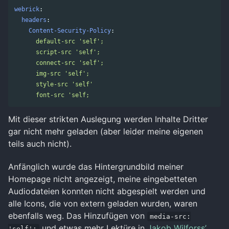
webrick
:
headers
:
Content-Security-Policy
:
default-src 'self';
script-src 'self';
connect-src 'self';
img-src 'self';
style-src 'self'
font-src 'self;
Mit dieser strikten Auslegung werden Inhalte Dritter
gar nicht mehr geladen (aber leider meine eigenen
teils auch nicht).
Anfänglich wurde das Hintergrundbild meiner
Homepage nicht angezeigt, meine eingebetteten
Audiodateien konnten nicht abgespielt werden und
alle Icons, die von extern geladen wurden, waren
ebenfalls weg. Das Hinzufügen von
media-src:
und etwas mehr Lektüre in
Jakob Wilforss’
'self';