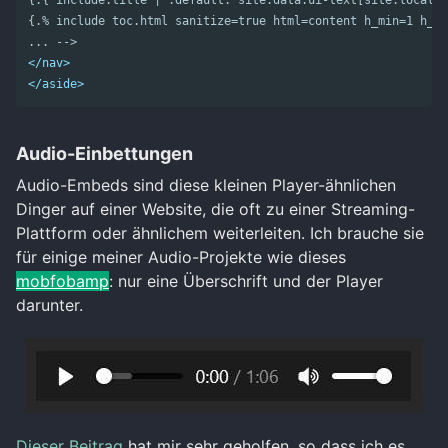
{.{ include.title | .default: site.data.ui-text[site.locale]
{.% include toc.html sanitize=true html=content h_min=1 h_ma
... -->
</nav>
</aside>
Audio-Einbettungen
Audio-Embeds sind diese kleinen Player-ähnlichen
Dinger auf einer Website, die oft zu einer Streaming-
Plattform oder ähnlichem weiterleiten. Ich brauche sie
für einige meiner Audio-Projekte wie dieses
mobfobamp
: nur eine Überschrift und der Player
darunter.
Dieser Beitrag
hat mir sehr geholfen, so dass ich es