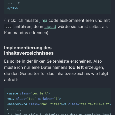
... -->
</div>
(Trick: Ich musste
jinja
code auskommentieren und mit
anführen, denn
Liquid
würde sie sonst selbst als
...
Kommandos erkennen)
Implementierung des
Inhaltsverzeichnisses
Es sollte in der linken Seitenleiste erscheinen. Also
muste ich nur eine Datei namens
toc_left
erzeugen,
die den Generator für das Inhaltsverzeichnis wie folgt
aufruft:
<aside
class=
"toc_left"
>
<nav
class=
"toc"
markdown=
"1"
>
<header><h4
class=
"nav__title"
><i
class=
"fas fa-file-alt"
></
<!-- ...
