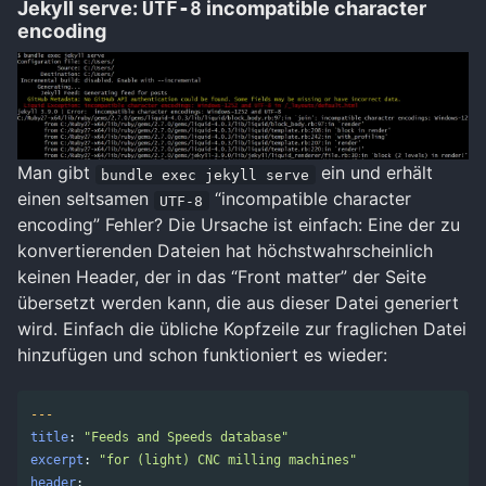
Jekyll serve:
UTF-8
incompatible character
encoding
Man gibt
ein und erhält
bundle exec jekyll serve
einen seltsamen
“incompatible character
UTF-8
encoding” Fehler? Die Ursache ist einfach: Eine der zu
konvertierenden Dateien hat höchstwahrscheinlich
keinen Header, der in das “Front matter” der Seite
übersetzt werden kann, die aus dieser Datei generiert
wird. Einfach die übliche Kopfzeile zur fraglichen Datei
hinzufügen und schon funktioniert es wieder:
---
title
:
"
Feeds
and
Speeds
database"
excerpt
:
"
for
(light)
CNC
milling
machines"
header
: