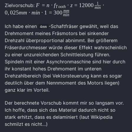
1
{min}}{\pi \cdot
F=n \cdot
F
=
n
⋅
f
⋅
z
=
12000
⋅
Zielvorschub:
T
oo
t
h
min
4mm}=12000\frac{1}
mm
f_{Tooth}
0
,
025
mm
⋅
min
⋅
1
=
300
min
{min}
\cdot z =
12000\frac{1}
Ich habe einen
-Schaftfräser gewählt, weil das
4mm
{min} \cdot
Drehmoment meines Fräsmotors bei sinkender
0,025mm
Drehzahl überproportional abnimmt. Bei größerem
\cdot min
Fräserdurchmesser würde dieser Effekt wahrscheinlich
\cdot 1=
zu einer unzureichenden Schnittleistung führen.
300\frac{mm}
Spindeln mit einer Asynchronmaschine sind hier durch
{min}
ihr konstant hohes Drehmoment im unteren
Drehzahlbereich (bei Vektorsteuerung kann es sogar
deutlich über dem Nennmoment des Motors liegen)
ganz klar im Vorteil.
Der berechnete Vorschub kommt mir so langsam vor.
Ich hoffe, dass sich das Material dadurch nicht so
stark erhitzt, dass es delaminiert (laut Wikipedia
schmilzt es nicht…)