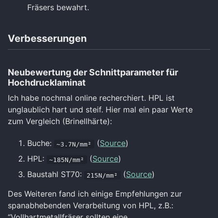
Fräsers bewahrt.
Verbesserungen
Neubewertung der Schnittparameter für
Hochdrucklaminat
Ich habe nochmal online recherchiert. HPL ist
unglaublich hart und steif. Hier mal ein paar Werte
zum Vergleich (Brinellhärte):
Buche:
(
Source
)
~3.7N/mm²
HPL:
(
Source
)
~185N/mm²
Baustahl ST70:
(
Source
)
215N/mm²
Des Weiteren fand ich einige Empfehlungen zur
spanabhebenden Verarbeitung von HPL, z.B.:
“Vollhartmetallfräser sollten eine