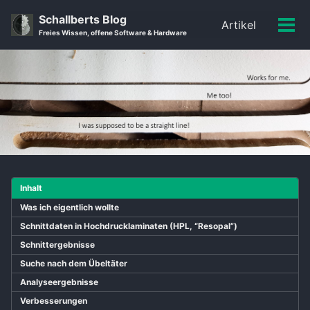
Skip
Skip
Skip
Schallberts Blog
Artikel
to
to
to
Men
Skip
Freies Wissen, offene Software & Hardware
primary
content
footer
ein-
links
navigation
Inhalt
Was ich eigentlich wollte
Schnittdaten in Hochdrucklaminaten (HPL, “Resopal”)
Schnittergebnisse
Suche nach dem Übeltäter
Analyseergebnisse
Verbesserungen