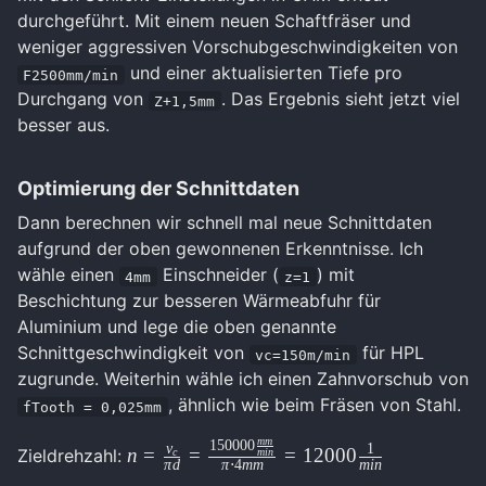
durchgeführt. Mit einem neuen Schaftfräser und
weniger aggressiven Vorschubgeschwindigkeiten von
und einer aktualisierten Tiefe pro
F2500mm/min
Durchgang von
. Das Ergebnis sieht jetzt viel
Z+1,5mm
besser aus.
Optimierung der Schnittdaten
Dann berechnen wir schnell mal neue Schnittdaten
aufgrund der oben gewonnenen Erkenntnisse. Ich
wähle einen
Einschneider (
) mit
4mm
z=1
Beschichtung zur besseren Wärmeabfuhr für
Aluminium und lege die oben genannte
Schnittgeschwindigkeit von
für HPL
vc=150m/min
zugrunde. Weiterhin wähle ich einen Zahnvorschub von
, ähnlich wie beim Fräsen von Stahl.
fTooth = 0,025mm
mm
150000
v
1
n=\frac{v_c}{\pi
n
=
=
=
12000
Zieldrehzahl:
c
min
π
d
π
⋅
4
mm
min
d}=\frac{150000\frac{mm}