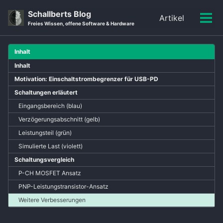
Skip
Skip
Skip
Schallberts Blog
Artikel
to
to
to
Men
Skip
Freies Wissen, offene Software & Hardware
primary
content
footer
ein-
links
navigation
Inhalt
Inhalt
Motivation: Einschaltstrombegrenzer für USB-PD
Schaltungen erläutert
Eingangsbereich (blau)
Verzögerungsabschnitt (gelb)
Leistungsteil (grün)
Simulierte Last (violett)
Schaltungsvergleich
P-CH MOSFET Ansatz
PNP-Leistungstransistor-Ansatz
Weitere Verbesserungen