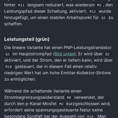
hinter
langsam reduziert, was wiederum
, den
R11
M2
Leistungspfad dieser Schaltung, aktiviert.
wurde
R12
hinzugefügt, um einen stabilen Arbeitspunkt für
zu
Q2
schaffen.
Leistungsteil (grün)
Die lineare Variante hat einen PNP-Leistungstransistor
im Hauptstrompfad (
Bild unten
). Er wird über
Q1
Q2
aktiviert, und der Strom, den er liefern kann, wird über
gesteuert, der in diesem Fall einen relativ
R10
niedrigen Wert hat um hohe Emitter-Kollektor-Ströme
zu ermöglichen.
Während die schaltende Variante einen
Strombegrenzungswiderstand
verwendet, der
R8
durch den p-Kanal-Mosfet
kurzgeschlossen wird,
M2
erfordert seine spannungsgesteuerte Natur keine
besondere Sorgfalt bei der Auswahl von
. Man
R10