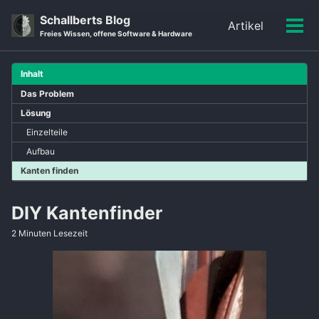
Skip
Skip
Skip
Schallberts Blog
Artikel
to
to
to
Men
Skip
Freies Wissen, offene Software & Hardware
primary
content
footer
ein-
links
navigation
Inhalt
Das Problem
Lösung
Einzelteile
Aufbau
Kanten finden
DIY Kantenfinder
2 Minuten Lesezeit